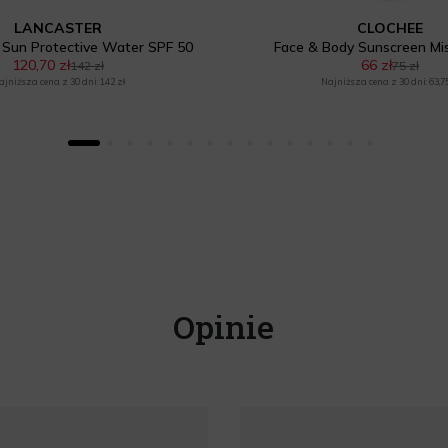
LANCASTER
CLOCHEE
 Sun Protective Water SPF 50
Face & Body Sunscreen Mi
120,70 zł
66 zł
142 zł
75 zł
ajniższa cena z 30 dni: 142 zł
Najniższa cena z 30 dni: 63,75
Opinie