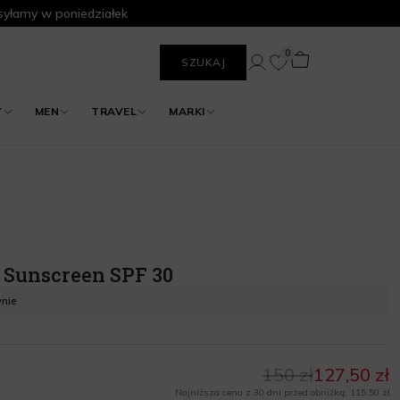
yłamy w poniedziałek
0
SZUKAJ
Y
MEN
TRAVEL
MARKI
 Sunscreen SPF 30
ynie
150 zł
127,50 zł
Najniższa cena z 30 dni przed obniżką: 115,50 zł