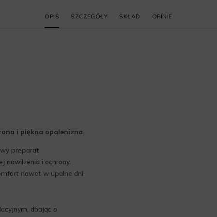
OPIS
SZCZEGÓŁY
SKŁAD
OPINIE
ona i piękna opalenizna
owy preparat
 nawilżenia i ochrony.
omfort nawet w upalne dni.
acyjnym, dbając o