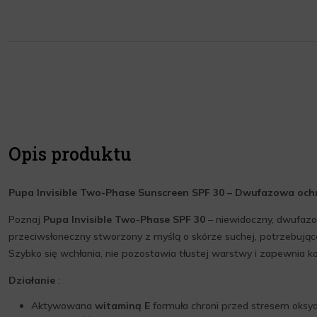
Opis produktu
Pupa Invisible Two-Phase Sunscreen SPF 30 – Dwufazowa ochr
Poznaj
Pupa Invisible Two-Phase SPF 30
– niewidoczny, dwufaz
przeciwsłoneczny stworzony z myślą o skórze suchej, potrzebującej
Szybko się wchłania, nie pozostawia tłustej warstwy i zapewnia k
Działanie
:
Aktywowana
witaminą E
formuła chroni przed stresem oksyd