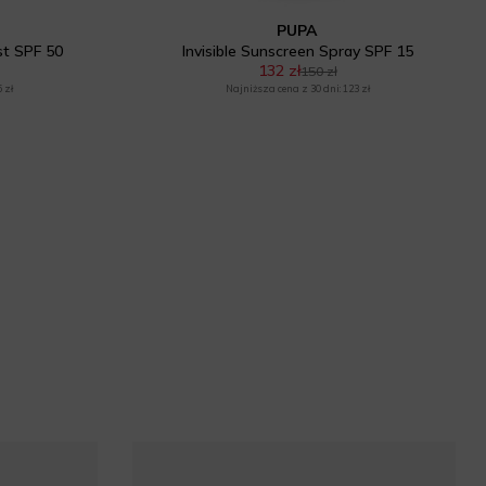
PUPA
st SPF 50
Invisible Sunscreen Spray SPF 15
132 zł
150 zł
 zł
Najniższa cena z 30 dni: 123 zł