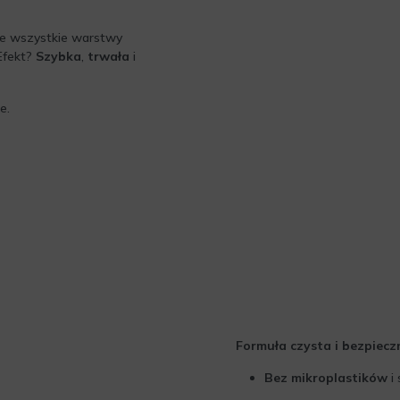
e wszystkie warstwy
 Efekt?
Szybka
,
trwała
i
e.
Formuła czysta i bezpiecz
Bez mikroplastików
i