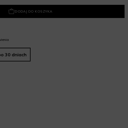
DODAJ DO KOSZYKA
ienia
po 30 dniach