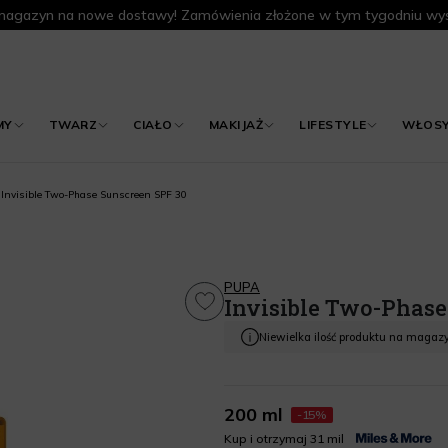
agazyn na nowe dostawy! Zamówienia złożone w tym tygodniu wys
MY
TWARZ
CIAŁO
MAKIJAŻ
LIFESTYLE
WŁOS
Invisible Two-Phase Sunscreen SPF 30
PUPA
Invisible Two-Phase
Niewielka ilość produktu na magaz
200 ml
-15%
Kup i otrzymaj 31 mil