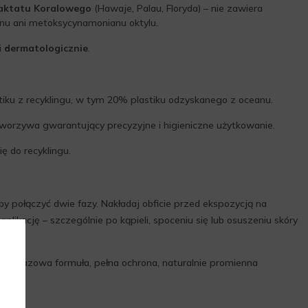
aktatu Koralowego
(Hawaje, Palau, Floryda) – nie zawiera
enu ani metoksycynamonianu oktylu.
i
dermatologicznie
.
iku z recyklingu, w tym 20% plastiku odzyskanego z oceanu.
worzywa gwarantujący precyzyjne i higieniczne użytkowanie.
ię do recyklingu.
by połączyć dwie fazy. Nakładaj obficie przed ekspozycją na
aplikację – szczególnie po kąpieli, spoceniu się lub osuszeniu skóry
dwufazowa formuła, pełna ochrona, naturalnie promienna