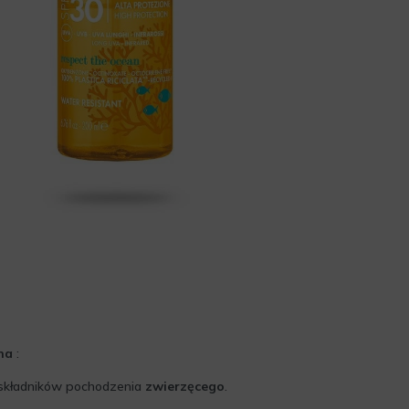
na
:
 składników pochodzenia
zwierzęcego
.