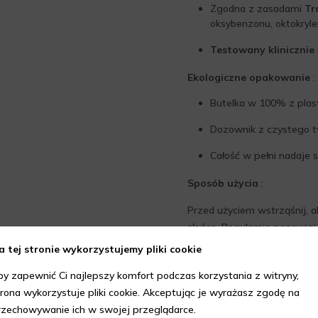
Zgodna z zasadami
Tr
oksybenzonu, oktokryl
Testowany klinicznie
Ekologiczne opakowanie
:
Butelka w 100% z plast
Dozownik z czystego t
Całość w pełni nadaje s
Sposób użycia
:
Przed użyciem wstrząśnij, a
słońce. Regularnie ponawiaj 
ręcznikiem.
a tej stronie wykorzystujemy pliki cookie
Pupa Two-Phase SPF 30
– 
by zapewnić Ci najlepszy komfort podczas korzystania z witryny,
opalenizna.
trona wykorzystuje pliki cookie. Akceptując je wyrażasz zgodę na
rzechowywanie ich w swojej przeglądarce.