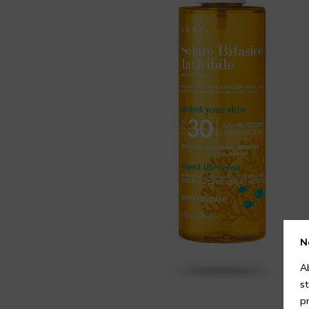
N
A
s
p