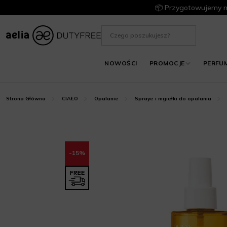
📦 Przygotowujemy m
NOWOŚCI
PROMOCJE
PERFU
Strona Główna
CIAŁO
Opalanie
Spraye i mgiełki do opalania
-15%