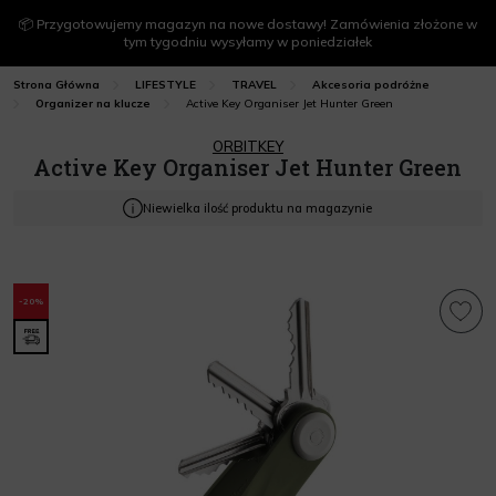
📦 Przygotowujemy magazyn na nowe dostawy! Zamówienia złożone w
tym tygodniu wysyłamy w poniedziałek
Strona Główna
LIFESTYLE
TRAVEL
Akcesoria podróżne
Active Key Organiser Jet Hunter Green
Organizer na klucze
ORBITKEY
Active Key Organiser Jet Hunter Green
Niewielka ilość produktu na magazynie
-20%