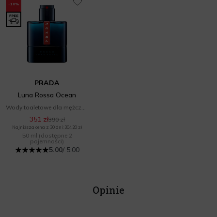
-10%
PRADA
Luna Rossa Ocean
Wody toaletowe dla mężczyzn
351 zł
390 zł
Najniższa cena z 30 dni: 304,20 zł
50 ml
(dostępne 2
pojemności)
5.00
/ 5.00
Opinie