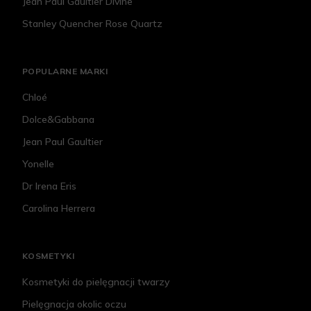
Jean Paul Gaultier Divine
Stanley Quencher Rose Quartz
POPULARNE MARKI
Chloé
Dolce&Gabbana
Jean Paul Gaultier
Yonelle
Dr Irena Eris
Carolina Herrera
KOSMETYKI
Kosmetyki do pielęgnacji twarzy
Pielęgnacja okolic oczu