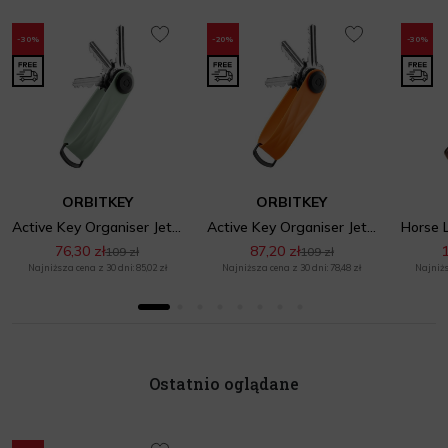
-30%
-20%
-30%
ORBITKEY
ORBITKEY
Active Key Organiser Jet Mist
Active Key Organiser Jet Tangerine
76,30 zł
87,20 zł
1
109 zł
109 zł
Najniższa cena z 30 dni: 85,02 zł
Najniższa cena z 30 dni: 78,48 zł
Najniżs
Ostatnio oglądane