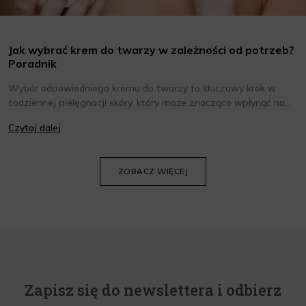
Jak wybrać krem do twarzy w zależności od potrzeb?
Poradnik
Wybór odpowiedniego kremu do twarzy to kluczowy krok w
codziennej pielęgnacji skóry, który może znacząco wpłynąć na
jej wygląd i kondycję. Warto znać składniki i właściwości kremów
Czytaj dalej
oraz wiedzieć, jak dopasować je do potrzeb własnej skóry.
Poniżej znajdziesz kilka porad, które pomogą ci wybrać idealny
krem do twarzy.
ZOBACZ WIĘCEJ
Zapisz się do newslettera i odbierz