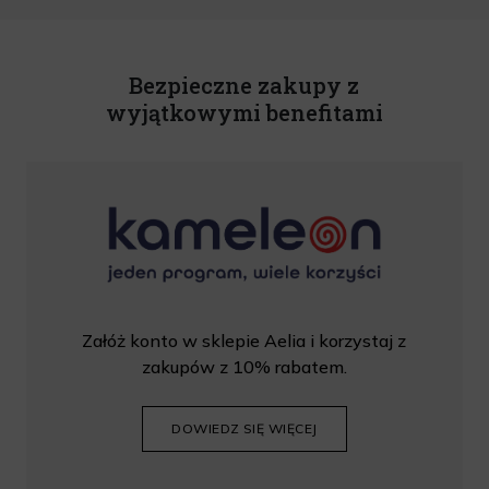
U. z 2020 r., poz. 344) Wszelkie informacje handlowe są całkowicie bezpłatne.
Powyższa zgoda jest dobrowolna i może zostać wycofana w dowolnym momencie.
Rabat nie łączy się z innymi promocjami. W celu skorzystania z rabatu, należy
wprowadzić kod podczas procesu składania zamówienia.
Bezpieczne zakupy z
wyjątkowymi benefitami
Załóż konto w sklepie Aelia i korzystaj z
zakupów z 10% rabatem.
DOWIEDZ SIĘ WIĘCEJ