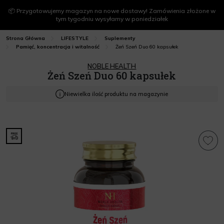
📦 Przygotowujemy magazyn na nowe dostawy! Zamówienia złożone w
tym tygodniu wysyłamy w poniedziałek
Strona Główna
LIFESTYLE
Suplementy
Żeń Szeń Duo 60 kapsułek
Pamięć, koncentracja i witalność
NOBLE HEALTH
Żeń Szeń Duo 60 kapsułek
Niewielka ilość produktu na magazynie