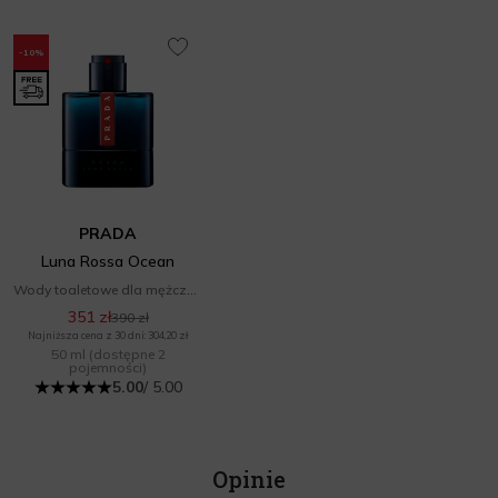
-10%
PRADA
Luna Rossa Ocean
Wody toaletowe dla mężczyzn
351 zł
390 zł
Najniższa cena z 30 dni: 304,20 zł
50 ml
(dostępne 2
pojemności)
5.00
/ 5.00
Opinie