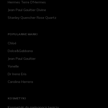
Hermes Terre D'Hermes
Jean Paul Gaultier Divine
Stanley Quencher Rose Quartz
POPULARNE MARKI
Chloé
Dolce&Gabbana
Jean Paul Gaultier
Yonelle
Dr Irena Eris
Carolina Herrera
KOSMETYKI
Kosmetyki do pielęgnacji twarzy