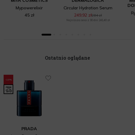
MIYA COSMETICS
DERMALOGICA
M
DO
Mypowerelixir
Circular Hydration Serum
R
45 zł
249,92 zł
284 zł
Najniższa cena z 30 dni: 241,40 zł
Ostatnio oglądane
-10%
PRADA