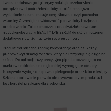
kwasu azelainowego i gliceryny redukuje przebarwienia
potrądzikowe i podrażnienia skóry, a także zmniejsza
wydzielanie sebum i matuje cerę. Niacymid, czyli pochodna
witaminy C, zmniejsza widoczność porów skóry i rozjaśnia
przebarwienia. Taka kompozycja przeciwdziała nawrotom
niedoskonałości cery. BEAUTY LAB SERUM do skóry mieszanej
dodatkowo
nawilża i sprzyja regeneracji cery.
Produkt ma mleczną, rzadką konsystencję oraz
delikatny
pudrowo-cytrusowy zapach
, który nie utrzymuje się długo na
skórze. Do aplikacji służy precyzyjna pipetka pozwalająca na
punktowe nakładanie na najbardziej wymagające obszary.
Niebywale wydajne
, zapewnia pielęgnację przez kilka miesięcy.
Szklane opakowanie pozwala obserwować ubytek produktu i
jest bardziej przyjazne dla środowiska.