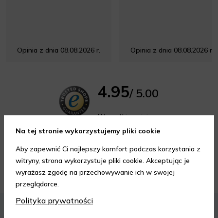
Opinia z dnia 08.08.2026 r.
Opinia z dnia 08.08.2026 r.
4.95
/ 5.00
Wszystkie opinie
Na tej stronie wykorzystujemy pliki cookie
Aby zapewnić Ci najlepszy komfort podczas korzystania z
witryny, strona wykorzystuje pliki cookie. Akceptując je
Porady kosmetyczne
wyrażasz zgodę na przechowywanie ich w swojej
przeglądarce.
Polityka prywatności
KOSMETYKI
PIELĘGNACJA SKÓRY