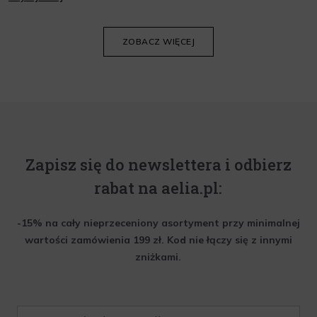
oraz wiedzieć, jak dopasować je do potrzeb własnej skóry.
Poniżej znajdziesz kilka porad, które pomogą ci wybrać idealny
krem do twarzy.
ZOBACZ WIĘCEJ
Zapisz się do newslettera i odbierz
rabat na aelia.pl:
-15% na cały nieprzeceniony asortyment przy minimalnej
wartości zamówienia 199 zł. Kod nie łączy się z innymi
zniżkami.