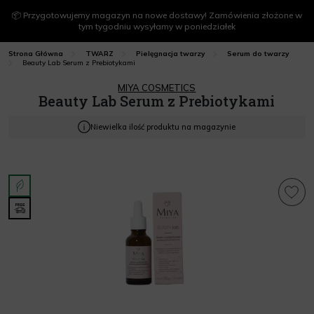
📦 Przygotowujemy magazyn na nowe dostawy! Zamówienia złożone w
tym tygodniu wysyłamy w poniedziałek
Strona Główna
TWARZ
Pielęgnacja twarzy
Serum do twarzy
Beauty Lab Serum z Prebiotykami
MIYA COSMETICS
Beauty Lab Serum z Prebiotykami
Niewielka ilość produktu na magazynie