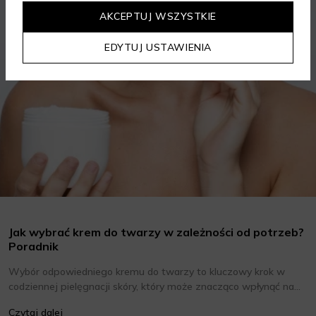
AKCEPTUJ WSZYSTKIE
EDYTUJ USTAWIENIA
Jak wybrać krem do twarzy w zależności od potrzeb?
Poradnik
Wybór odpowiedniego kremu do twarzy to kluczowy krok w
codziennej pielęgnacji skóry, który może znacząco wpłynąć na
jej wygląd i kondycję. Warto znać składniki i właściwości kremów
Czytaj dalej