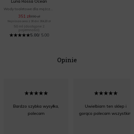
Luna Rossa Ocean
Wody toaletowe dla mężczyzn
351 zł
390 zł
Najniższa cena z 30 dni: 304,20 zł
50 ml
(dostępne 2
pojemności)
5.00
/ 5.00
Opinie
Bardzo szybka wysyłka,
Uwielbiam ten sklep i
polecam
gorąco polecam wszystkim