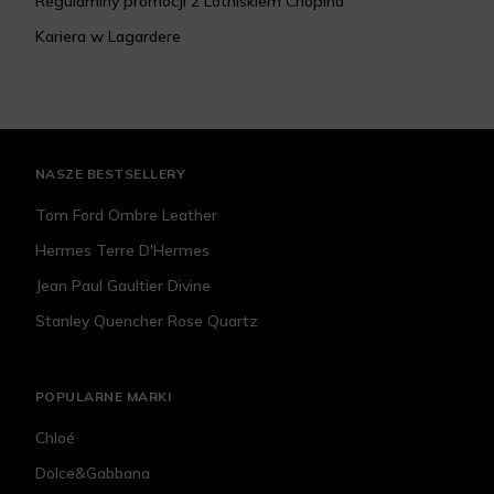
Regulaminy promocji z Lotniskiem Chopina
Kariera w Lagardere
NASZE BESTSELLERY
Tom Ford Ombre Leather
Hermes Terre D'Hermes
Jean Paul Gaultier Divine
Stanley Quencher Rose Quartz
POPULARNE MARKI
Chloé
Dolce&Gabbana