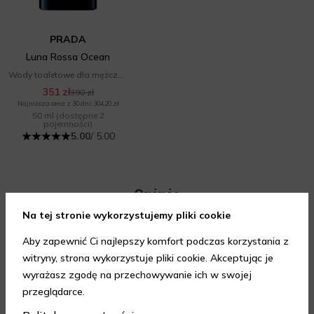
PRADA
Luna Rossa Ocean
Wody toaletowe dla mężczyzn
351 zł
390 zł
Najniższa cena z 30 dni: 304,20 zł
50 ml
(dostępne 2
pojemności)
5.00
/ 5.00
Opinie
Na tej stronie wykorzystujemy pliki cookie
Aby zapewnić Ci najlepszy komfort podczas korzystania z
witryny, strona wykorzystuje pliki cookie. Akceptując je
wyrażasz zgodę na przechowywanie ich w swojej
przeglądarce.
Bardzo szybka realizacja
Szybka dostawa, wszystko