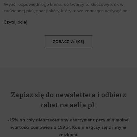
Wybór odpowiedniego kremu do twarzy to kluczowy krok w
codziennej pielęgnacji skóry, który może znacząco wpłynąć na
jej wygląd i kondycję. Warto znać składniki i właściwości kremów
Czytaj dalej
oraz wiedzieć, jak dopasować je do potrzeb własnej skóry.
Poniżej znajdziesz kilka porad, które pomogą ci wybrać idealny
krem do twarzy.
ZOBACZ WIĘCEJ
Zapisz się do newslettera i odbierz
rabat na aelia.pl:
-15% na cały nieprzeceniony asortyment przy minimalnej
wartości zamówienia 199 zł. Kod nie łączy się z innymi
zniżkami.