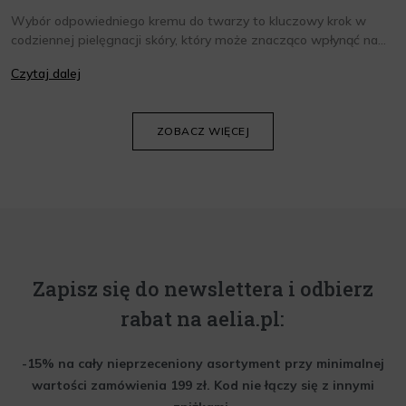
Wybór odpowiedniego kremu do twarzy to kluczowy krok w
codziennej pielęgnacji skóry, który może znacząco wpłynąć na
jej wygląd i kondycję. Warto znać składniki i właściwości kremów
Czytaj dalej
oraz wiedzieć, jak dopasować je do potrzeb własnej skóry.
Poniżej znajdziesz kilka porad, które pomogą ci wybrać idealny
krem do twarzy.
ZOBACZ WIĘCEJ
Zapisz się do newslettera i odbierz
rabat na aelia.pl:
-15% na cały nieprzeceniony asortyment przy minimalnej
wartości zamówienia 199 zł. Kod nie łączy się z innymi