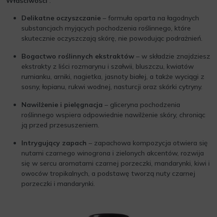
Właściwości
:
Delikatne oczyszczanie
– formuła oparta na łagodnych
substancjach myjących pochodzenia roślinnego, które
skutecznie oczyszczają skórę, nie powodując podrażnień.
Bogactwo roślinnych ekstraktów
– w składzie znajdziesz
ekstrakty z liści rozmarynu i szałwii, bluszczu, kwiatów
rumianku, arniki, nagietka, jasnoty białej, a także wyciągi z
sosny, łopianu, rukwi wodnej, nasturcji oraz skórki cytryny.
Nawilżenie i pielęgnacja
– gliceryna pochodzenia
roślinnego wspiera odpowiednie nawilżenie skóry, chroniąc
ją przed przesuszeniem.
Intrygujący zapach
– zapachowa kompozycja otwiera się
nutami czarnego winogrona i zielonych akcentów, rozwija
się w sercu aromatami czarnej porzeczki, mandarynki, kiwi i
owoców tropikalnych, a podstawę tworzą nuty czarnej
porzeczki i mandarynki.