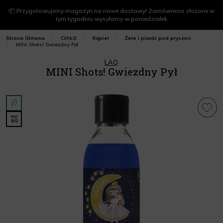
📦 Przygotowujemy magazyn na nowe dostawy! Zamówienia złożone w
tym tygodniu wysyłamy w poniedziałek
Strona Główna
CIAŁO
Kąpiel
Żele i pianki pod prysznic
MINI Shots! Gwiezdny Pył
LAQ
MINI Shots! Gwiezdny Pył