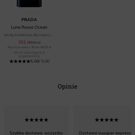
PRADA
Luna Rossa Ocean
Wody toaletowe dla mężczyzn
351 zł
390 zł
Najniższa cena z 30 dni: 304,20 zł
50 ml
(dostępne 2
pojemności)
5.00
/ 5.00
Opinie
Szybka dostawa, wszystko
Dostawa suuuper express!!!