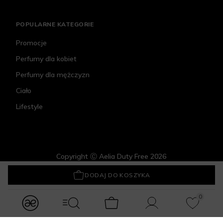
POPULARNE KATEGORIE
Promocje
Perfumy dla kobiet
Perfumy dla mężczyzn
Ciało
Lifestyle
Copyright Ⓒ Aelia Duty Free 2026
LaQ MINI Shots! Gwiezdny Pył
9,99 zł
DODAJ DO KOSZYKA
0
modules.Navbar.menuLabels.logo
modules.Navbar.menuLabels.menuWithSearch
Koszyk
Konto
Ulubione