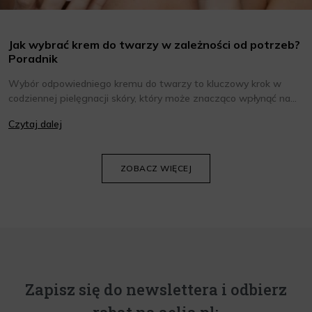
Jak wybrać krem do twarzy w zależności od potrzeb?
Poradnik
Wybór odpowiedniego kremu do twarzy to kluczowy krok w
codziennej pielęgnacji skóry, który może znacząco wpłynąć na
jej wygląd i kondycję. Warto znać składniki i właściwości kremów
Czytaj dalej
oraz wiedzieć, jak dopasować je do potrzeb własnej skóry.
Poniżej znajdziesz kilka porad, które pomogą ci wybrać idealny
krem do twarzy.
ZOBACZ WIĘCEJ
Zapisz się do newslettera i odbierz