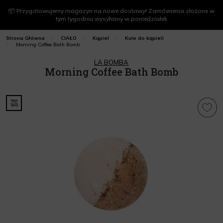
📦 Przygotowujemy magazyn na nowe dostawy! Zamówienia złożone w
tym tygodniu wysyłamy w poniedziałek
Strona Główna
CIAŁO
Kąpiel
Kule do kąpieli
Morning Coffee Bath Bomb
LA BOMBA
Morning Coffee Bath Bomb