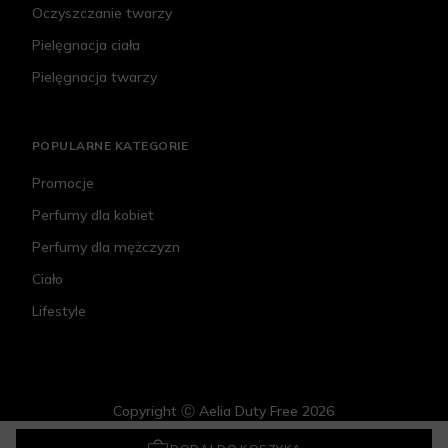
Oczyszczanie twarzy
Pielęgnacja ciała
Pielęgnacja twarzy
POPULARNE KATEGORIE
Promocje
Perfumy dla kobiet
Perfumy dla mężczyzn
Ciało
Lifestyle
Copyright Ⓒ Aelia Duty Free 2026
La Bomba Morning Coffee Bath Bomb
25 zł