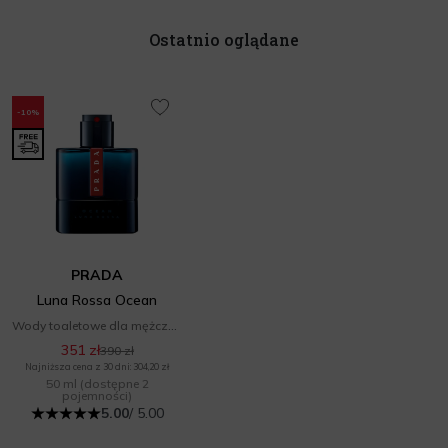
Ostatnio oglądane
-10%
PRADA
Luna Rossa Ocean
Wody toaletowe dla mężczyzn
351 zł
390 zł
Najniższa cena z 30 dni: 304,20 zł
50 ml
(dostępne 2
pojemności)
5.00
/ 5.00