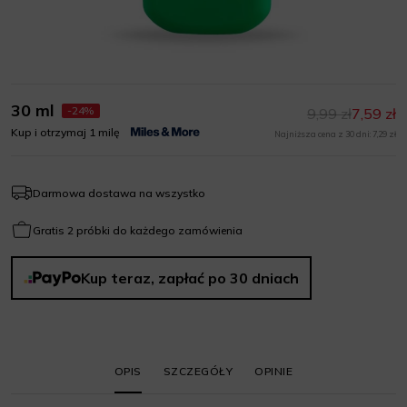
30 ml
-24%
9,99 zł
7,59 zł
Kup i otrzymaj 1 milę
Najniższa cena z 30 dni: 7,29 zł
Darmowa dostawa na wszystko
Gratis 2 próbki do każdego zamówienia
Kup teraz, zapłać po 30 dniach
OPIS
SZCZEGÓŁY
OPINIE