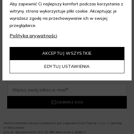
Aby zapewnić Ci najlepszy komfort podczas korzystania z
witryny, strona wykorzystuje pliki cookie. Akceptując je
wyrażasz zgodę na przechowywanie ich w swojej
Zapisz się do newslettera i odbierz
przeglądarce.
rabat na aelia.pl:
Polityka prywatności
-15% na cały nieprzeceniony asortyment przy minimalnej
AKCEPTUJ WSZYSTKIE
wartości zamówienia 199 zł. Kod nie łączy się z innymi
zniżkami.
EDYTUJ USTAWIENIA
ODBIERZ KOD
Administratorem danych osobowych jest Lagardere Duty Free Sp. z o.o. z siedzibą
w Warszawie,
przy al. Jerozolimskich 174, 02-486 Warszawa („Spółka”)