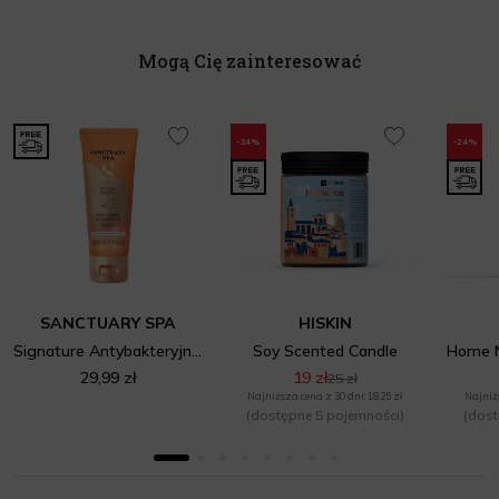
Mogą Cię zainteresować
-24%
-24%
SANCTUARY SPA
HISKIN
Signature Antybakteryjny Krem do Rąk
Soy Scented Candle
29,99 zł
19 zł
25 zł
Najniższa cena z 30 dni: 18,25 zł
Najniżs
(dostępne 5 pojemności)
(dost