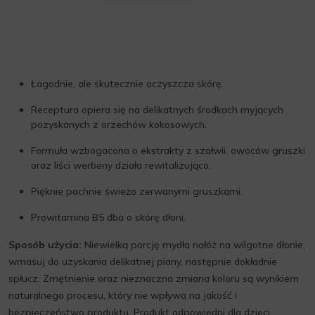
Łagodnie, ale skutecznie oczyszcza skórę.
Receptura opiera się na delikatnych środkach myjących
pozyskanych z orzechów kokosowych.
Formuła wzbogacona o ekstrakty z szałwii, owoców gruszki
oraz liści werbeny działa rewitalizująco.
Pięknie pachnie świeżo zerwanymi gruszkami.
Prowitamina B5 dba o skórę dłoni.
Sposób użycia:
Niewielką porcję mydła nałóż na wilgotne dłonie,
wmasuj do uzyskania delikatnej piany, następnie dokładnie
spłucz. Zmętnienie oraz nieznaczna zmiana koloru są wynikiem
naturalnego procesu, który nie wpływa na jakość i
bezpieczeństwo produktu. Produkt odpowiedni dla dzieci