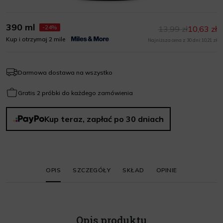
390 ml
-24%
13,99 zł
10,63 zł
Kup i otrzymaj 2 mile
Najniższa cena z 30 dni: 10,21 zł
Darmowa dostawa na wszystko
Gratis 2 próbki do każdego zamówienia
Kup teraz, zapłać po 30 dniach
OPIS
SZCZEGÓŁY
SKŁAD
OPINIE
Opis produktu