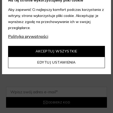
Na tej stronie wykorzystujemy pliki cookie
Aby zapewnić Ci najlepszy komfort podczas korzystania z
witryny, strona wykorzystuje pliki cookie. Akceptując je
wyrażasz zgodę na przechowywanie ich w swojej
przeglądarce.
Zapisz się do newslettera i odbierz
Polityka prywatności
rabat na aelia.pl:
AKCEPTUJ WSZYSTKIE
-15% na cały nieprzeceniony asortyment przy minimalnej
EDYTUJ USTAWIENIA
wartości zamówienia 199 zł. Kod nie łączy się z innymi
zniżkami.
ODBIERZ KOD