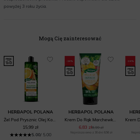
powyżej 3 roku życia.
Mogą Cię zainteresować
-24%
-24%
HERBAPOL POLANA
HERBAPOL POLANA
HER
Żel Pod Prysznic Olej Konopny Pomarańcza
Krem Do Rąk Marchewka Mango
15,99 zł
6,83 zł
8,99 zł
Najniższa cena z 30 dni: 6,56 zł
Najniż
5.00
/ 5.00