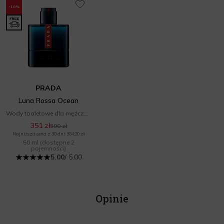
-10%
PRADA
Luna Rossa Ocean
Wody toaletowe dla mężczyzn
351 zł
390 zł
Najniższa cena z 30 dni: 304,20 zł
50 ml
(dostępne 2
pojemności)
5.00
/ 5.00
Opinie