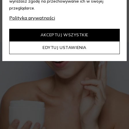
wyrażasz zgodę na przechowywanie ich w swojej
przeglądarce.
Polityka prywatności
Porady kosmetyczne
AKCEPTUJ WSZYSTKIE
EDYTUJ USTAWIENIA
KOSMETYKI
PIELĘGNACJA SKÓRY