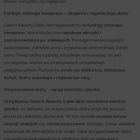
skórze wszystko, co najlepsze.
Funkcja zimnego kompresu – ukojenie i regeneracja skóry
Garett Beauty Calm Skin wyposażono
w funkcję zimnego
kompresu
, która skutecznie
redukuje obrzęki i
zaczerwienienia po zabiegach
. Pomaga również łagodzić
podrażnienia, zamykać pory i przywracać skórze blask. Dzięki
temu Twoja skóra szybciej odzyskuje równowagę, co jest
szczególnie ważne po intensywnych procedurach
pielęgnacyjnych. Funkcja ta działa jak
delikatny, chłodzący
dotyk, który uspokaja i regeneruje cerę.
Oczyszczanie skóry – opcja montażu gazika
Urządzenie Garett Beauty Calm Skin umożliwia montaż
gazika
, co sprawia, że oczyszczanie skóry staje się jeszcze
prostsze i bardziej skuteczne. W ten sposób
możesz łatwo
usunąć makijaż
czy
zanieczyszczenia
, stosując swoje ulubione
kosmetyki do demakijażu lub toniki. Takie przygotowanie skóry
pozwala na maksymalizację efektów dalszej pielęgnacji.