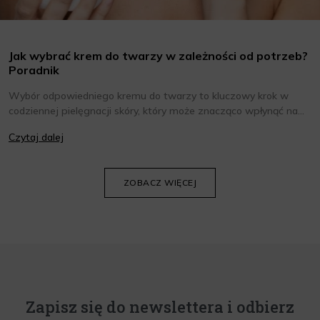
Jak wybrać krem do twarzy w zależności od potrzeb?
Poradnik
Wybór odpowiedniego kremu do twarzy to kluczowy krok w
codziennej pielęgnacji skóry, który może znacząco wpłynąć na
jej wygląd i kondycję. Warto znać składniki i właściwości kremów
Czytaj dalej
oraz wiedzieć, jak dopasować je do potrzeb własnej skóry.
Poniżej znajdziesz kilka porad, które pomogą ci wybrać idealny
krem do twarzy.
ZOBACZ WIĘCEJ
Zapisz się do newslettera i odbierz