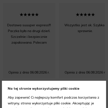
Dostawa suuuper express!!!
Wszystko jest ok. Szybko i
Paczka była na drugi dzień.
sprawnie.
Szczelnie i bezpiecznie
zapakowana. Polecam
Opinia z dnia 06.08.2026 r.
Opinia z dnia 06.08.2026 r.
Na tej stronie wykorzystujemy pliki cookie
4.95
/ 5.00
Aby zapewnić Ci najlepszy komfort podczas korzystania z
witryny, strona wykorzystuje pliki cookie. Akceptując je
Wszystkie opinie