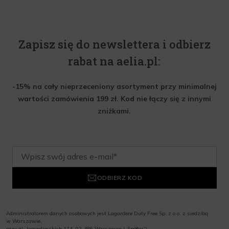
Zapisz się do newslettera i odbierz
rabat na aelia.pl:
-15% na cały nieprzeceniony asortyment przy minimalnej
wartości zamówienia 199 zł. Kod nie łączy się z innymi
zniżkami.
ODBIERZ KOD
Administratorem danych osobowych jest Lagardere Duty Free Sp. z o.o. z siedzibą
w Warszawie,
przy al. Jerozolimskich 174, 02-486 Warszawa („Spółka”)