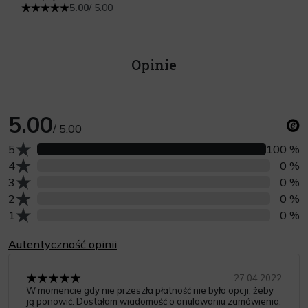
5.00
/ 5.00
Opinie
5.00
/ 5.00
Liczba opinii z oceną
5
100 %
Liczba opinii z oceną
4
0 %
Liczba opinii z oceną
3
0 %
Liczba opinii z oceną
2
0 %
Liczba opinii z oceną
1
0 %
Autentyczność opinii
27.04.2022
W momencie gdy nie przeszła płatność nie było opcji, żeby
ją ponowić. Dostałam wiadomość o anulowaniu zamówienia.