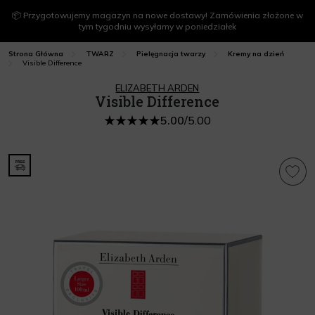
📦 Przygotowujemy magazyn na nowe dostawy! Zamówienia złożone w
tym tygodniu wysyłamy w poniedziałek
Strona Główna
TWARZ
Pielęgnacja twarzy
Kremy na dzień
Visible Difference
ELIZABETH ARDEN
Visible Difference
5.00
/
5.00