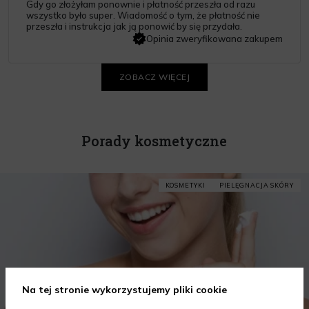
Gdy go złożyłam ponownie i płatność przeszła od razu
wszystko było super. Wiadomość o tym, że płatność nie
przeszła i instrukcja jak ją ponowić by się przydała.
Opinia zweryfikowana zakupem
ZOBACZ WIĘCEJ
Porady kosmetyczne
KOSMETYKI
PIELĘGNACJA SKÓRY
Na tej stronie wykorzystujemy pliki cookie