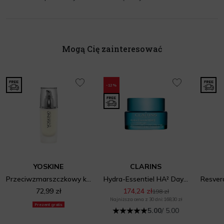
Mogą Cię zainteresować
-12%
YOSKINE
CLARINS
Przeciwzmarszczkowy krem na dzień SPF 50+
Hydra-Essentiel HA² Day Cream
72,99 zł
174,24 zł
198 zł
Najniższa cena z 30 dni: 168,30 zł
Prezent gratis
5.00
/ 5.00