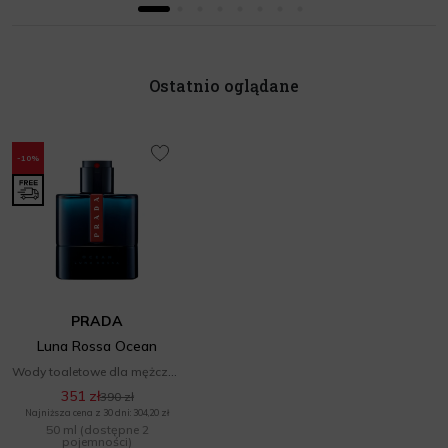
Ostatnio oglądane
-10%
PRADA
Luna Rossa Ocean
Wody toaletowe dla mężczyzn
351 zł
390 zł
Najniższa cena z 30 dni: 304,20 zł
50 ml
(dostępne 2
pojemności)