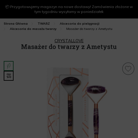
📦 Przygotowujemy magazyn na nowe dostawy! Zamówienia złożone w
tym tygodniu wysyłamy w poniedziałek
Strona Główna
TWARZ
Akcesoria do pielęgnacji
Masażer do twarzy z Ametystu
Akcesoria do masażu twarzy
CRYSTALLOVE
Masażer do twarzy z Ametystu