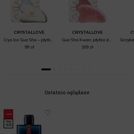
CRYSTALLOVE
CRYSTALLOVE
C
Cryo Ice Gua Sha – płytka do masażu twarzy gua sha ze stali nierdzewnej
Gua Sha Kwarc płytka do masażu twarzy
Grzybe
99 zł
109 zł
Ostatnio oglądane
-10%