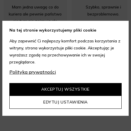
Mam jedna uwagę co do
Szybko, sprawnie i
kuriera ale pewnie państwo
bezproblemowo.
sie tym nie zajmują ale
warto rozpatrzeć przy
Na tej stronie wykorzystujemy pliki cookie
składaniu zamówienia i ro...
Aby zapewnić Ci najlepszy komfort podczas korzystania z
Rozwiń
witryny, strona wykorzystuje pliki cookie. Akceptując je
wyrażasz zgodę na przechowywanie ich w swojej
przeglądarce.
Opinia z dnia 05.08.2026 r.
Opinia z dnia 05.08.2026 r.
Polityka prywatności
4.95
/ 5.00
AKCEPTUJ WSZYSTKIE
EDYTUJ USTAWIENIA
Wszystkie opinie