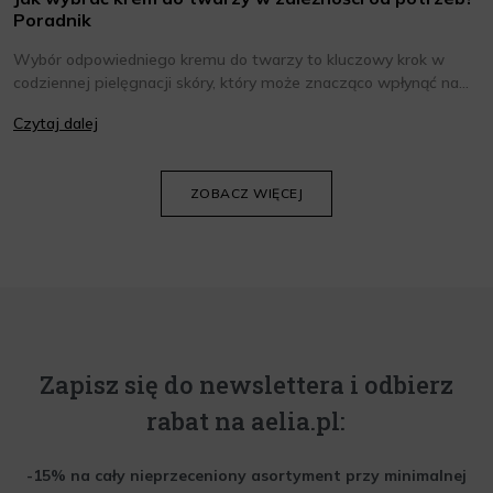
Poradnik
Wybór odpowiedniego kremu do twarzy to kluczowy krok w
codziennej pielęgnacji skóry, który może znacząco wpłynąć na
jej wygląd i kondycję. Warto znać składniki i właściwości kremów
Czytaj dalej
oraz wiedzieć, jak dopasować je do potrzeb własnej skóry.
Poniżej znajdziesz kilka porad, które pomogą ci wybrać idealny
krem do twarzy.
ZOBACZ WIĘCEJ
Zapisz się do newslettera i odbierz
rabat na aelia.pl:
-15% na cały nieprzeceniony asortyment przy minimalnej