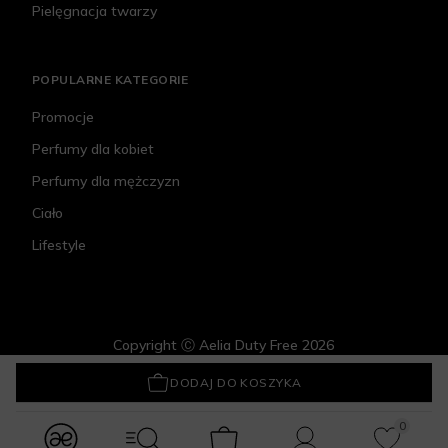
Pielęgnacja twarzy
POPULARNE KATEGORIE
Promocje
Perfumy dla kobiet
Perfumy dla mężczyzn
Ciało
Lifestyle
Copyright Ⓒ Aelia Duty Free 2026
Crystallove Masażer do twarzy z Ametystu
149 zł
DODAJ DO KOSZYKA
0
modules.Navbar.menuLabels.logo
modules.Navbar.menuLabels.menuWithSearch
Koszyk
Konto
Ulubione