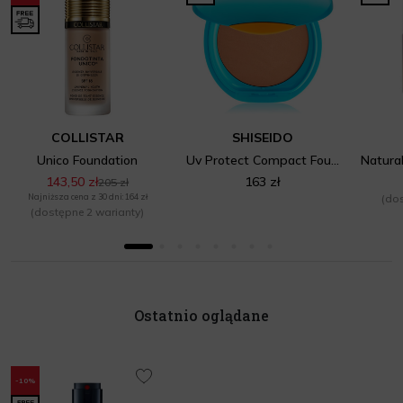
COLLISTAR
SHISEIDO
Unico Foundation
Uv Protect Compact Foundation Spf 30
143,50 zł
163 zł
205 zł
Najniższa cena z 30 dni: 164 zł
(dos
(dostępne 2 warianty)
Ostatnio oglądane
-10%