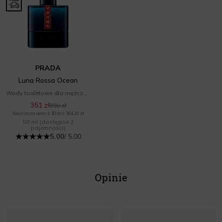
PRADA
Luna Rossa Ocean
Wody toaletowe dla mężczyzn
351 zł
390 zł
Najniższa cena z 30 dni: 304,20 zł
50 ml
(dostępne 2
pojemności)
5.00
/ 5.00
Opinie