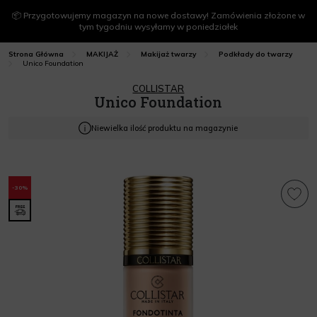
📦 Przygotowujemy magazyn na nowe dostawy! Zamówienia złożone w
tym tygodniu wysyłamy w poniedziałek
Strona Główna
MAKIJAŻ
Makijaż twarzy
Podkłady do twarzy
Unico Foundation
COLLISTAR
Unico Foundation
Niewielka ilość produktu na magazynie
-30%