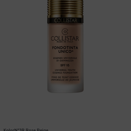
KolorN°3R Rose Beige