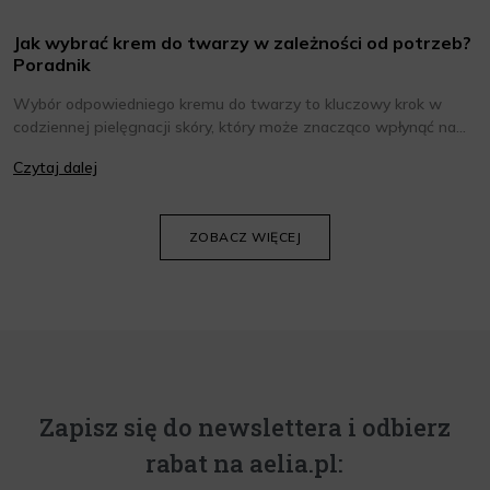
Jak wybrać krem do twarzy w zależności od potrzeb?
Poradnik
Wybór odpowiedniego kremu do twarzy to kluczowy krok w
codziennej pielęgnacji skóry, który może znacząco wpłynąć na
jej wygląd i kondycję. Warto znać składniki i właściwości kremów
Czytaj dalej
oraz wiedzieć, jak dopasować je do potrzeb własnej skóry.
Poniżej znajdziesz kilka porad, które pomogą ci wybrać idealny
krem do twarzy.
ZOBACZ WIĘCEJ
Zapisz się do newslettera i odbierz
rabat na aelia.pl: