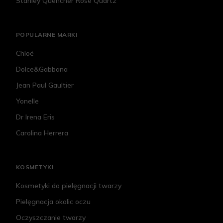
Stanley Quencher Rose Quartz
POPULARNE MARKI
Chloé
Dolce&Gabbana
Jean Paul Gaultier
Yonelle
Dr Irena Eris
Carolina Herrera
KOSMETYKI
Kosmetyki do pielęgnacji twarzy
Pielęgnacja okolic oczu
Oczyszczanie twarzy