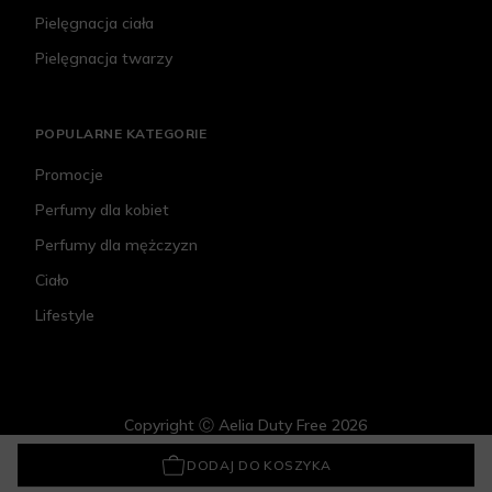
Pielęgnacja ciała
Pielęgnacja twarzy
POPULARNE KATEGORIE
Promocje
Perfumy dla kobiet
Perfumy dla mężczyzn
Ciało
Lifestyle
Copyright Ⓒ Aelia Duty Free 2026
Collistar Unico Foundation
143,50 zł
DODAJ DO KOSZYKA