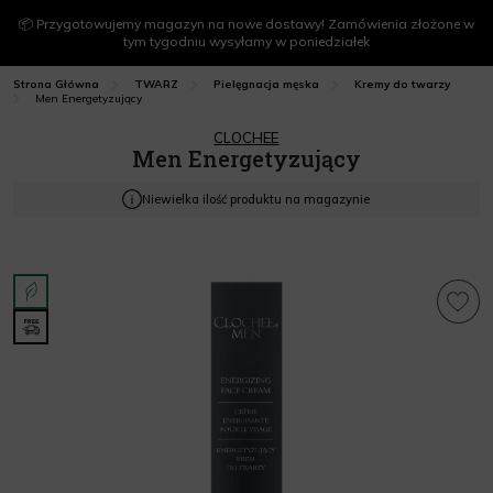
📦 Przygotowujemy magazyn na nowe dostawy! Zamówienia złożone w
tym tygodniu wysyłamy w poniedziałek
Strona Główna
TWARZ
Pielęgnacja męska
Kremy do twarzy
Men Energetyzujący
CLOCHEE
Men Energetyzujący
Niewielka ilość produktu na magazynie