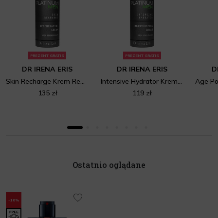
PREZENT GRATIS
PREZENT GRATIS
DR IRENA ERIS
DR IRENA ERIS
D
Skin Recharge Krem Regenerujący Do Twarzy
Intensive Hydrator Krem Nawilżający Do Twarzy I Pod Oczy
135 zł
119 zł
Ostatnio oglądane
-10%