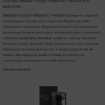
CLOCHEE ENERGETYZUJĄCY KREM DO TWARZY DLA
MĘŻCZYZN
ENERGETYZUJĄCY KREM DO TWARZY Clochee
to delikatna,
rewitalizująca formuła, która zapewnia długotrwały efekt
odświeżenia i nawilżenia. Bogactwo witamin i soli mineralnych
gwarantuje działanie tonizujące i antyoksydacyjne, a zawartość
roślinnego
kompleksu Sensfeel
, zwiększa syntezę męskiego
feromonu. Dzięki obecności olejku bazyliowego, krem wykazuje
właściwości aromaterapeutyczne. Energetyzujący
krem do
twarzy dla mężczyzn marki Clochee
jest Idealny do
codziennego stosowania (rano i/lub wieczorem).
Główne składniki: