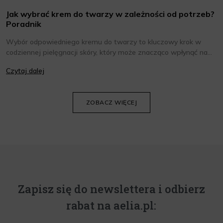
Jak wybrać krem do twarzy w zależności od potrzeb?
Poradnik
Wybór odpowiedniego kremu do twarzy to kluczowy krok w
codziennej pielęgnacji skóry, który może znacząco wpłynąć na
jej wygląd i kondycję. Warto znać składniki i właściwości kremów
Czytaj dalej
oraz wiedzieć, jak dopasować je do potrzeb własnej skóry.
Poniżej znajdziesz kilka porad, które pomogą ci wybrać idealny
krem do twarzy.
ZOBACZ WIĘCEJ
Zapisz się do newslettera i odbierz
rabat na aelia.pl: