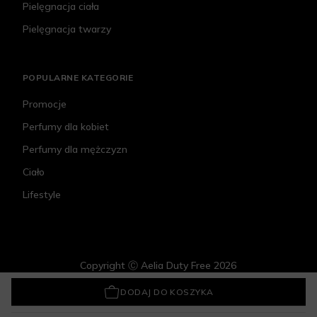
Pielęgnacja ciała
Pielęgnacja twarzy
POPULARNE KATEGORIE
Promocje
Perfumy dla kobiet
Perfumy dla mężczyzn
Ciało
Lifestyle
Copyright Ⓒ Aelia Duty Free 2026
Clochee Men Energetyzujący
155 zł
DODAJ DO KOSZYKA