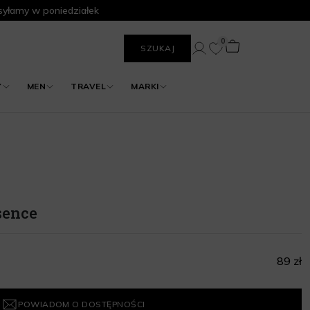
yłamy w poniedziałek
0
SZUKAJ
Y
MEN
TRAVEL
MARKI
sence
89 zł
POWIADOM O DOSTĘPNOŚCI