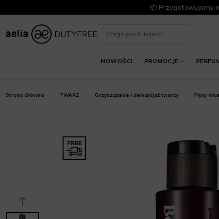
📦 Przygotowujemy m
NOWOŚCI
PROMOCJE
PERFU
Strona Główna
TWARZ
Oczyszczanie i demakijaż twarzy
Płyny mic