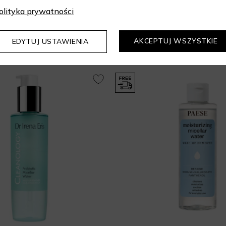
olityka prywatności
Mogą Cię zainteresować
AKCEPTUJ WSZYSTKIE
EDYTUJ USTAWIENIA