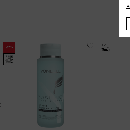
P
-12%