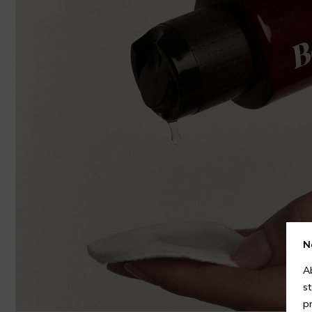
N
A
s
p