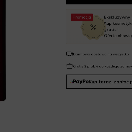
Promocja
Ekskluzywny 
Kup kosmetyk
gratis
!
Oferta obowią
Darmowa dostawa na wszystko
Gratis 2 próbki do każdego zamów
Kup teraz, zapłać 