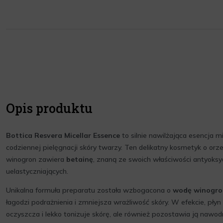
Opis produktu
Bottica Resvera Micellar Essence
to silnie nawilżająca esencja mi
codziennej pielęgnacji skóry twarzy. Ten delikatny kosmetyk o or
winogron zawiera
betainę
, znaną ze swoich właściwości antyoksy
uelastyczniających.
Unikalna formuła preparatu została wzbogacona o
wodę winogr
łagodzi podrażnienia i zmniejsza wrażliwość skóry. W efekcie, płyn 
oczyszcza i lekko tonizuje skórę, ale również pozostawia ją nawod