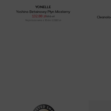
YONELLE
Yoshino Betainowy Płyn Micelarny
132,88 zł
151 zł
Cleanolo
Najniższa cena z 30 dni: 123,82 zł