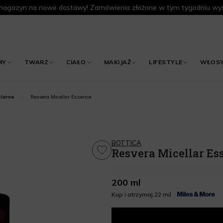
agazyn na nowe dostawy! Zamówienia złożone w tym tygodniu wys
MY
TWARZ
CIAŁO
MAKIJAŻ
LIFESTYLE
WŁOS
Resvera Micellar Essence
elarne
BOTTICA
Resvera Micellar Es
200 ml
Kup i otrzymaj 22 mil