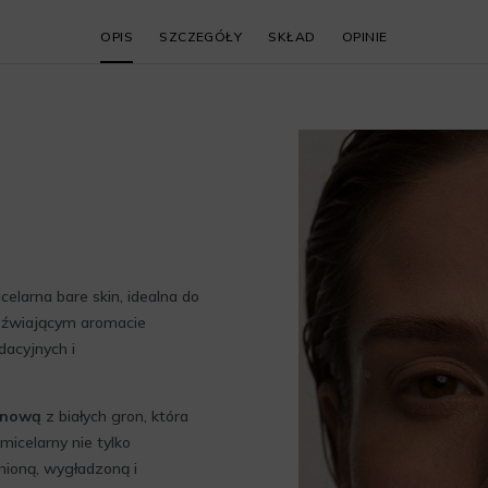
OPIS
SZCZEGÓŁY
SKŁAD
OPINIE
celarna bare skin, idealna do
zeźwiającym aromacie
dacyjnych i
onową
z białych gron, która
micelarny nie tylko
nioną, wygładzoną i