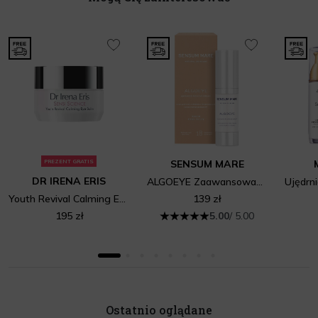
PREZENT GRATIS
SENSUM MARE
DR IRENA ERIS
ALGOEYE Zaawansowany i bogaty krem pod oczy o działaniu przeciwzmarszczkowym
Youth Revival Calming Eye Balm
139 zł
195 zł
5.00
/ 5.00
Ostatnio oglądane