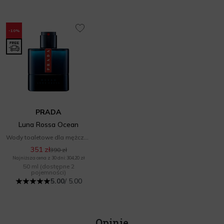
-10%
PRADA
Luna Rossa Ocean
Wody toaletowe dla mężczyzn
351 zł
390 zł
Najniższa cena z 30 dni: 304,20 zł
50 ml
(dostępne 2
pojemności)
5.00
/ 5.00
Opinie