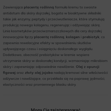
Zawierająca
placentę roślinną
formuła kremu to swoiste
antidotum dla skóry dojrzałej, bogata w bioaktywne składniki
takie jak enzymy, peptydy i przeciwutleniacze, które stymulują
produkcję nowego kolagenu, regenerując i odżywiając skórę.
Linia kosmetyków przeciwzmarszczkowych dla cery dojrzałej
innowacyjnie łączy
placentę roślinną
,
kolagen
i
prebiotyk
, co
zapewnia rewelacyjne efekty w spowolnieniu skutków
upływającego czasu i osiągnięciu doskonałego wyglądu.
Dodatkowo, obecność prebiotyków w kremie wspiera
utrzymanie skóry w doskonałej kondycji, wzmacniając mikrobiom
skóry i zapewniając odpowiednie nawilżenie.
Olej z opuncji
figowej
oraz
złoty olej jojoba
nadają kremowi silne właściwości
odżywcze i nawilżające, co przekłada się na poprawę jędrności,
elastyczności oraz promiennego blasku skóry.
Mogą Cię zainteresować