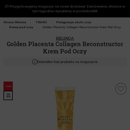
📦 Przygotowujemy magazyn na nowe dostawy! Zamówienia złożone w
tym tygodniu wysyłamy w poniedziałek
Strona Główna
TWARZ
Pielęgnacja okolic oczu
Golden Placenta Collagen Reconstructor Krem Pod Oczy
Kremy pod oczy
BIELENDA
Golden Placenta Collagen Reconstructor
Krem Pod Oczy
Niewielka ilość produktu na magazynie
-30%