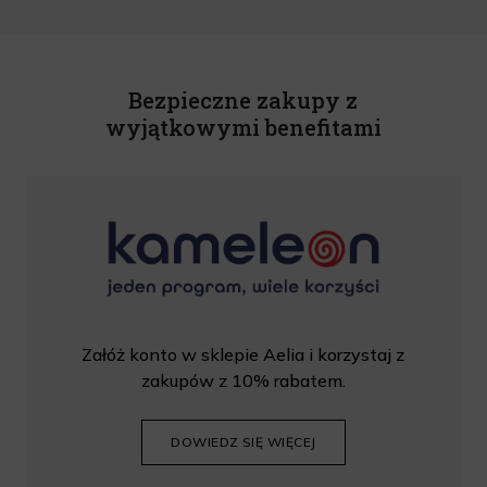
o świadczeniu usług drogą elektroniczną z dnia 18 lipca 2002 r. (tekst jedn.: Dz.
U. z 2020 r., poz. 344) Wszelkie informacje handlowe są całkowicie bezpłatne.
Powyższa zgoda jest dobrowolna i może zostać wycofana w dowolnym momencie.
Rabat nie łączy się z innymi promocjami. W celu skorzystania z rabatu, należy
wprowadzić kod podczas procesu składania zamówienia.
Bezpieczne zakupy z
wyjątkowymi benefitami
Załóż konto w sklepie Aelia i korzystaj z
zakupów z 10% rabatem.
DOWIEDZ SIĘ WIĘCEJ