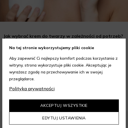
Jak wybrać krem do twarzy w zależności od potrzeb?
Poradnik
Na tej stronie wykorzystujemy pliki cookie
Wybór odpowiedniego kremu do twarzy to kluczowy krok w
codziennej pielęgnacji skóry, który może znacząco wpłynąć na
Aby zapewnić Ci najlepszy komfort podczas korzystania z
jej wygląd i kondycję. Warto znać składniki i właściwości kremów
witryny, strona wykorzystuje pliki cookie. Akceptując je
Czytaj dalej
oraz wiedzieć, jak dopasować je do potrzeb własnej skóry.
wyrażasz zgodę na przechowywanie ich w swojej
Poniżej znajdziesz kilka porad, które pomogą ci wybrać idealny
przeglądarce.
krem do twarzy.
ZOBACZ WIĘCEJ
Polityka prywatności
AKCEPTUJ WSZYSTKIE
EDYTUJ USTAWIENIA