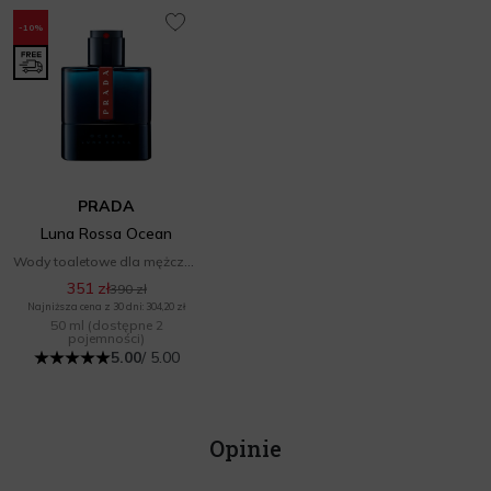
-10%
PRADA
Luna Rossa Ocean
Wody toaletowe dla mężczyzn
351 zł
390 zł
Najniższa cena z 30 dni: 304,20 zł
50 ml
(dostępne 2
pojemności)
5.00
/ 5.00
Opinie