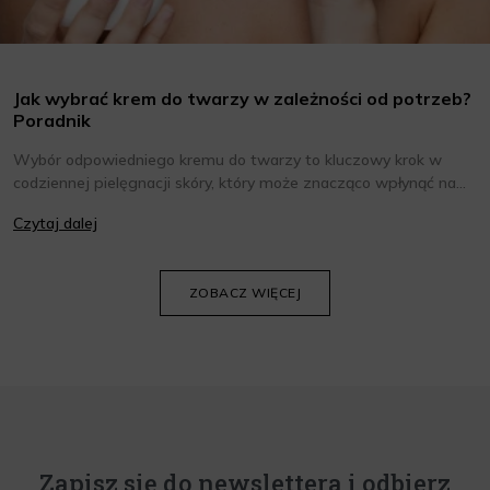
Jak wybrać krem do twarzy w zależności od potrzeb?
Poradnik
Wybór odpowiedniego kremu do twarzy to kluczowy krok w
codziennej pielęgnacji skóry, który może znacząco wpłynąć na
jej wygląd i kondycję. Warto znać składniki i właściwości kremów
Czytaj dalej
oraz wiedzieć, jak dopasować je do potrzeb własnej skóry.
Poniżej znajdziesz kilka porad, które pomogą ci wybrać idealny
krem do twarzy.
ZOBACZ WIĘCEJ
Zapisz się do newslettera i odbierz