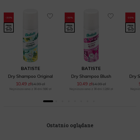
-30%
-30%
-30%
BATISTE
BATISTE
Dry Shampoo Original
Dry Shampoo Blush
Dry 
10,49 zł
10,49 zł
14,99 zł
14,99 zł
Najniższa cena z 30 dni: 9,80 zł
Najniższa cena z 30 dni: 12,60 zł
Najniżs
Ostatnio oglądane