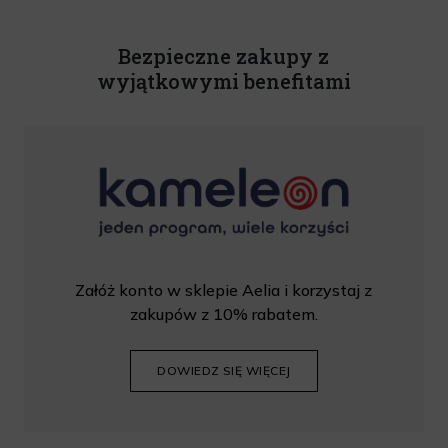
Powyższa zgoda jest dobrowolna i może zostać wycofana w dowolnym momencie.
Rabat nie łączy się z innymi promocjami. W celu skorzystania z rabatu, należy
wprowadzić kod podczas procesu składania zamówienia.
Bezpieczne zakupy z
wyjątkowymi benefitami
Załóż konto w sklepie Aelia i korzystaj z
zakupów z 10% rabatem.
DOWIEDZ SIĘ WIĘCEJ