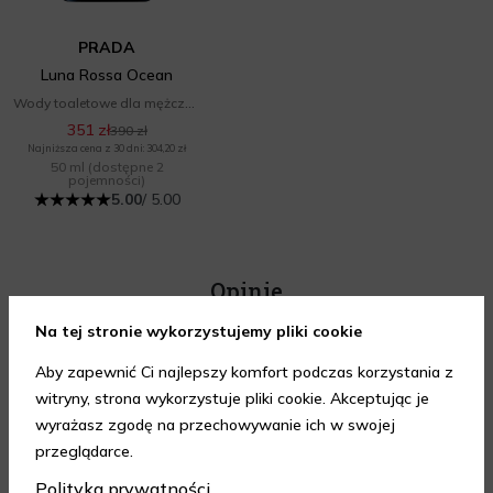
PRADA
Luna Rossa Ocean
Wody toaletowe dla mężczyzn
351 zł
390 zł
Najniższa cena z 30 dni: 304,20 zł
50 ml
(dostępne 2
pojemności)
5.00
/ 5.00
Opinie
Na tej stronie wykorzystujemy pliki cookie
Aby zapewnić Ci najlepszy komfort podczas korzystania z
witryny, strona wykorzystuje pliki cookie. Akceptując je
wyrażasz zgodę na przechowywanie ich w swojej
przeglądarce.
Bardzo szybka realizacja
Szybka dostawa, wszystko
Polityka prywatności
zamówienia. Perfumy
ok.