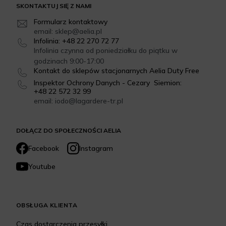
SKONTAKTUJ SIĘ Z NAMI
Formularz kontaktowy
email: sklep@aelia.pl
Infolinia: +48 22 270 72 77
Infolinia czynna od poniedziałku do piątku w
godzinach 9:00-17:00
Kontakt do sklepów stacjonarnych Aelia Duty Free
Inspektor Ochrony Danych - Cezary Siemion:
+48 22 572 32 99
email: iodo@lagardere-tr.pl
DOŁĄCZ DO SPOŁECZNOŚCI AELIA
Facebook
Instagram
Youtube
OBSŁUGA KLIENTA
Czas dostarczenia przesyłki