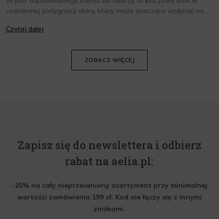
Wybór odpowiedniego kremu do twarzy to kluczowy krok w
codziennej pielęgnacji skóry, który może znacząco wpłynąć na
jej wygląd i kondycję. Warto znać składniki i właściwości kremów
Czytaj dalej
oraz wiedzieć, jak dopasować je do potrzeb własnej skóry.
Poniżej znajdziesz kilka porad, które pomogą ci wybrać idealny
krem do twarzy.
ZOBACZ WIĘCEJ
Zapisz się do newslettera i odbierz
rabat na aelia.pl:
-15% na cały nieprzeceniony asortyment przy minimalnej
wartości zamówienia 199 zł. Kod nie łączy się z innymi
zniżkami.