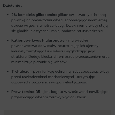
Działanie
:
2% kompleks glikozaminoglikanów
- tworzy ochronną
powłokę na powierzchni włosa, zapobiegając nadmiernej
utracie wilgoci z wnętrza łodygi. Dzięki niemu włosy stają
się gładkie, elastyczne i mniej podatne na uszkodzenia.
Kationowy kwas hialuronowy
- ma wysokie
powinowactwo do włosów, neutralizując ich ujemny
ładunek, zamykając łuski włosa i wygładzając jego
strukturę. Dodaje blasku, chroni przed przesuszeniem oraz
minimalizuje plątanie się włosów.
Trehaloza
- pełni funkcję ochronną, zabezpieczając włosy
przed uszkodzeniami mechanicznymi, utrzymując
odpowiedni poziom ich wilgoci i elastyczności.
Prowitamina B5
- jest bogata w właściwości nawilżające,
przywracając włosom zdrowy wygląd i blask.