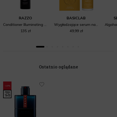
RAZZO
BASICLAB
S
Conditioner Illuminating & Nourishing Treatment
Wygładzające serum na końcówki
135 zł
49,99 zł
Ostatnio oglądane
-10%